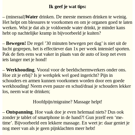
Ik geef je wat tips:
– (mineraal)
Water
drinken. De meeste mensen drinken te weinig.
Het helpt om blessures te voorkomen en om je organen goed te laten
werken. Wist je dat als je voldoende water drinkt, je minder kans
hebt op nachtelijke kramp in bijvoorbeeld je kuiten?
–
Bewegen!
De regel ’30 minuten bewegen per dag’ is niet uit de
lucht gegrepen, het is effectiever dan 1x per week intensief sporten.
Pak de fiets eens wat vaker in plaats van de auto of loop net even
iets langer met je hond!
–
Werkhouding
. Vooral voor de beeldschermwerkers onder ons.
Hoe zit je erbij? Is je werkplek wel goed ingericht? Pijn in
schouders en armen kunnen voorkomen worden door een goede
werkhouding! Neem even pauze en schud/draai je schouders lekker
los, neem wat te drinken;
Hoofdpijn/migraine? Massage helpt!
–
Ontspanning
. Hoe vaak doe je even helemaal niets? Dus ook
zonder je tablet of smartphone in de hand?! Gun jezelf een ‘me-
time’. Bijvoorbeeld een lekkere massage. En weet je: daar geniet je
nog meer van als je geen pijnklachten meer hebt!