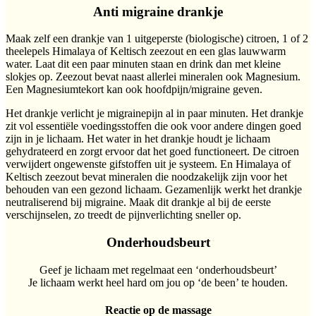
Anti migraine drankje
Maak zelf een drankje van 1 uitgeperste (biologische) citroen, 1 of 2
theelepels Himalaya of Keltisch zeezout en een glas lauwwarm
water. Laat dit een paar minuten staan en drink dan met kleine
slokjes op. Zeezout bevat naast allerlei mineralen ook Magnesium.
Een Magnesiumtekort kan ook hoofdpijn/migraine geven.
Het drankje verlicht je migrainepijn al in paar minuten. Het drankje
zit vol essentiële voedingsstoffen die ook voor andere dingen goed
zijn in je lichaam. Het water in het drankje houdt je lichaam
gehydrateerd en zorgt ervoor dat het goed functioneert. De citroen
verwijdert ongewenste gifstoffen uit je systeem. En Himalaya of
Keltisch zeezout bevat mineralen die noodzakelijk zijn voor het
behouden van een gezond lichaam. Gezamenlijk werkt het drankje
neutraliserend bij migraine. Maak dit drankje al bij de eerste
verschijnselen, zo treedt de pijnverlichting sneller op.
Onderhoudsbeurt
Geef je lichaam met regelmaat een ‘onderhoudsbeurt’
Je lichaam werkt heel hard om jou op ‘de been’ te houden.
Reactie op de massage